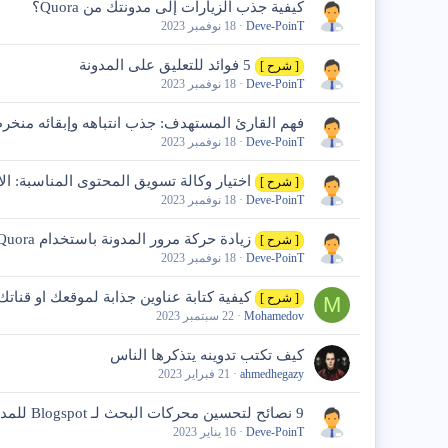
كيفية جذب الزيارات إلى مدونتك من Quora؟
Deve-PoinT
18 نوفمبر 2023
5 فوائد للتعليق على المدونة
[ شرح ]
Deve-PoinT
18 نوفمبر 2023
فهم القارئ المستهدف: جذب انتباهه وإبقائه منخرط
Deve-PoinT
18 نوفمبر 2023
اختيار وكالة تسويق المحتوى المناسبة: ال
[ شرح ]
Deve-PoinT
18 نوفمبر 2023
زيادة حركة مرور المدونة باستخدام Quora: دليل خطوة بخطوة للترويج الناجح
[ شرح ]
Deve-PoinT
18 نوفمبر 2023
كيفية كتابة عناوين جذابة لموقعك او قناتك
[ شرح ]
M
Mohamedov
22 سبتمبر 2023
كيف تكتب تدوينه يتذكرها الناس
ahmedhegazy
21 فبراير 2023
9 نصائح لتحسين محركات البحث لـ Blogspot للمدونين
Deve-PoinT
16 يناير 2023