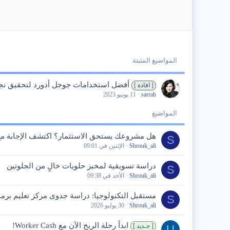
المواضيع المثبتة
أفضل استخدامات جوجل أدورد لتحقيق ن
[ افادة ]
sarrah
11 يونيو 2023
المواضيع
هل مشروعك يستحق الاستثمار؟ اكتشف الإجابة مع
S
Shrouk_ali
الإثنين في 09:01
دراسة تسويقية لمخبز حلويات خالٍ من الجلوتين
S
Shrouk_ali
الأحد في 09:38
مستقبل التكنولوجيا: دراسة جدوى مركز تعليم برمج
S
Shrouk_ali
30 يوليو 2026
ابدأ رحلة الربح الآن مع Worker Cash!
[ جـديد ]
U