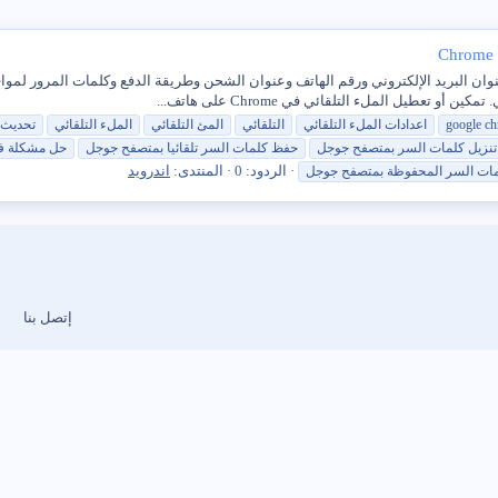
زة الملء التلقائي في Google Chrome حفظ عنوان البريد الإلكتروني ورقم الهاتف وعنوان الشحن وطريقة الدفع
google c
اعدادات
الملء
التلقائي
التلقائي
المئ
التلقائي
الملء
التلقائي
تحديث
تنزيل كلمات السر بمتصفح جوجل
حفظ كلمات السر تلقائيا بمتصفح جوجل
حل مشكلة فتح
الردود: 0
المنتدى:
اندرويد
مات السر المحفوظة بمتصفح جوجل
إتصل بنا