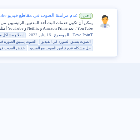
عدم مزامنة الصوت في مقاطع فيديو YouTube
[ حـل ]
يمكن أن تكون خدمات البث أحد المذنبين الرئيسيين. من
YouTube". تعد Amazon Prime و Netflix و YouTube أمثلة على خدمات البث التي يمكن أن تسبب المشكلة. يمكن تشغيل الصوت...
Deve-PoinT
الموضوع
16 يناير 2023
إصلاح مشاكل م
الصوت
يسبق
الصوره
في
الفيديو
الصوت
يسبق
الصوره
في
حل مشكله عدم تزامن
الصوت
مع
الفيديو
خفض
الصوت
في