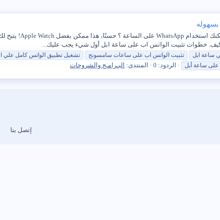
بسهوله
كيف. خطوات تثبيت الواتس اب على ساعة ابل أول شيء يجب عليك...
ي
ساعة
اب
ل
تثبيت
الواتس
اب
على ساعات سامسونج
تشغيل تطبيق
الواتس
كامل علي ا
الردود: 0
المنتدى:
البـرامـج والشروحات
 على
ساعة
أبل
إتصل بنا