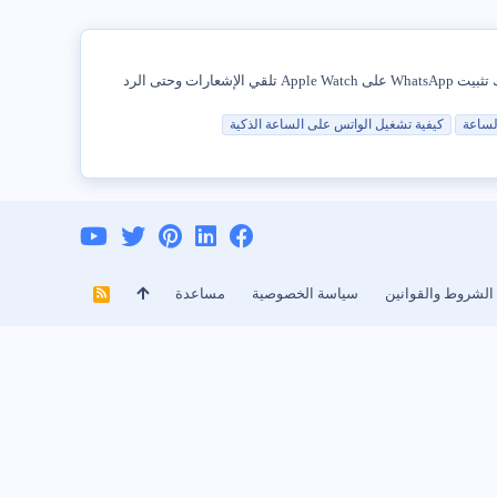
هل فكرت يومًا أن التكنولوجيا سوف تتقدم كثيرًا بحيث يمكنك استخدام WhatsApp على الساعة ؟ حسنًا، هذا ممكن بفضل Apple Watch! يتيح لك تثبيت WhatsApp على Apple Watch تلقي الإشعارات وحتى الرد
لساعة
كيفية تشغيل
الواتس
على الساعة الذكية
الشروط والقوانين
سياسة الخصوصية
مساعدة
R
S
S