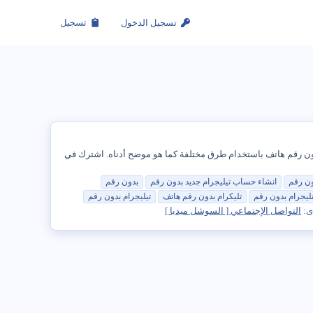
تسجيل الدخول
تسجيل
 Telegram بسبب ميزة المراسلة الفريدة التي تتيح للمستخدمين الاحتفاظ بهويتهم مجهولة. أيضًا ، من الممكن استخدام Telegram بدون رقم هاتف باستخدام طرق مختلفة كما هو موضح أدناه. اشترك في
ون
رقم
انشاء
حساب
تيليجرام
جديد
بدون
رقم
بدون
رقم
ليجرام
بدون
رقم
تليكرام
بدون
رقم
هاتف
تيليجرام
بدون
رقم
ى:
التواصل الإجتماعي [ السوشل ميديا ]