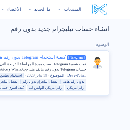
المنتديات
ما الجديد
الأعضاء
انشاء حساب تيليجرام جديد بدون رقم
الوسوم
كيفية استخدام Telegram بدون رقم هاتف أو بطاقة SIM
[ Telegram ]
حساب Telegram بدون رقم هاتف مثل WhatsApp و Google Voice وخدمات المراسلة الأخرى ، تطلب Telegram أيضًا رقم...
Deve-PoinT
الموضوع
19 يناير 2023
استخدام تطبيق 
بدون
رقم
هاتف
تفعيل التلجرام
بدون
رقم
تفعيل التلجر
رقم
امريكي
رقم
امريكي للواتس اب
كيف اسوي
حساب