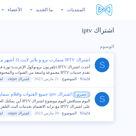
المنتديات
ما الجديد
الأعضاء
اشتراك iptv
الوسوم
اشتراك IPTV سمارت برو و بلاير لايت (3 أشهر مجانية)
S
أحدث اشتراك IPTV (تلفزيون بروتوكول الإ
تقدم خدمات IPTV مجموعة واسعة من القنوات والمحتوى حسب الطلب بأسعار معقولة. واحدة من أكثر خدمات IPTV...
S1a2d
الموضوع
21 مارس 2023
اشتراك
casper
اش
اشتراك iptv جميع القنوات وافلام سمارت
[ حصري ]
S
على اشتراك IPTV مع تزايد الاهتمام بخدمات البث التلفزيوني عبر الإنترنت (IPTV)، أصبح الكثير من الأشخاص...
S1a2d
الموضوع
20 مارس 2023
اشتراك
casper
اش