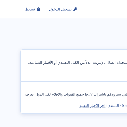
تسجيل الدخول
تسجيل
استخدام اتصال بالإنترنت. بدلاً من الكبل التقليدي أو الأقمار الصناعية،
اليوم سنناقش اليوم موضوع اشتراك IPTV أين يمكنك الحصول عليه ؟ سعره ؟ القنوات و الافلام المتوفرة؟ ساقدم قائمة بعض المواقع العربية التي ستزودكم باشتراك IpTV جميع القنوات والافلام لكل الدول. تعرف
 0
المنتدى:
اخر الاخبار التقنية