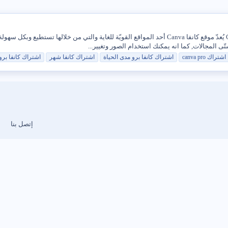
شرح ما هو موقع كانفا Canva؟ مميزات موقع كانفا Canva يُعدّ موقع كانفا Canva أحد المواقع القويّة للغ
اشتراك
canva pro
اشتراك
كانفا
برو
مدى
الحياة
اشتراك
كانفا
شهر
اشتراك
كانفا
برو
إتصل بنا