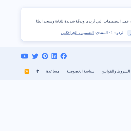
اية والتي من خلالها تستطيع وبكل سهولة عمل التصميمات التي تُريدها وبدقّة شديدة للغاية وستجد ايضًا
الردود: 1
المنتدى:
التصميم و الجرافكس
‎
الشروط والقوانين
سياسة الخصوصية
مساعدة
R
S
S