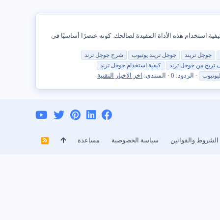
 ، سنوضح لك كيفية استخدام هذه الأداة المفيدة لصالحك. كونه عنصرًا أساسيًا في
جوجل
تريند
جوجل
تريند يوتيوب
شرح
جوجل
ترند
 تربح من
جوجل
ترند
كيفية
استخدام
جوجل
ترند
الردود: 0
المنتدى:
اخر الاخبار التقنية
يوتيوب
الشروط والقوانين
سياسة الخصوصية
مساعدة
R
S
S