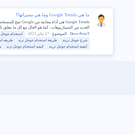
ما هي Google Trends وما هي مميزاتها؟
Google Trends هي
العديد من السيناريوهات ، كما هو الحال مع كل ما يتعلق ب
Deve-PoinT
الموضوع
17 يناير 2023
استخدام
جوجل
شرح
جوجل
تريند
طريقة
استخدام
جوجل
ترند
طريقه
اس
كيفية
استخدام
جوجل
تريند
كيفيه
استخدام
جوجل
ترند
م