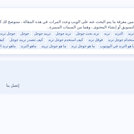
 أداة مجانية من Google تتيح للمستخدمين معرفة ما يتم البحث عنه على الويب وعدد المرات. في هذه المقالة
التسويق أو إنشاء المحتوى ، وهما من السمات المميزة...
ترند
الترند
ترند
ترند
بحث
جوجل
ترند
جوجل
تريند
جوجل
جوجل
جوجل
ترند
تخدام
جوجل
ترند
قوقل
ترند
كيف استخدم
جوجل
ترند
كيف تتصدر تريند
جوجل
كيف
ا هو الترند في اليوتيوب
ما هو
جوجل
ترند
ما هو
جوجل
تريند
ماهو الترند
ماهو
ترند
ال
إتصل بنا