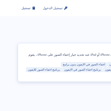
تسجيل الدخول
تسجيل
إذا كنت لا تريد أن يرى الآخرون صورًا شخصية معينة على iPhone ، فيمكنك العثور أدناه على خطوات إخفاء الصور على iPhone. إخفاء الصور على iPhone أو iPad عند تحديد خيار إخفاء الصور على iPhone ، يقوم
ن
اخفاء
الصور
في
الايفون
بدون
برامج
يفون
برنامج
اخفاء
الصور
في
الايفون
برنامج
اخفاء
الصور
للايفون