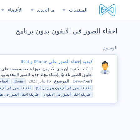
المنتديات
ما الجديد
الأعضاء
اخفاء الصور في الايفون بدون برنامج
الوسوم
كيفية إخفاء الصور على iPhone و iPad
تطبيق الصور تلقائيًا بإنشاء مجلد جديد للصور المخفية وين
Deve-PoinT
الموضوع
16 يناير 2023
iphone
اخفاء
اخفاء
الصور
في
الايفون
بدون
برنامج
اخفاء
الصور
في
الاي
طريقة
اخفاء
الصور
في
الايفون
طريقة
اخفاء
الصور
في
هو