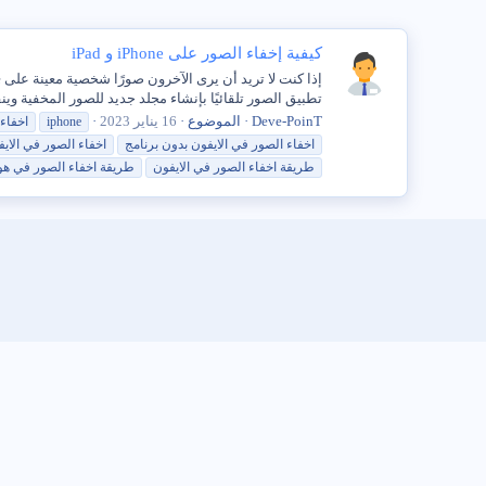
كيفية إخفاء الصور على iPhone و iPad
تطبيق الصور تلقائيًا بإنشاء مجلد جديد للصور المخفية وين
Deve-PoinT
الموضوع
16 يناير 2023
iphone
اخفاء
اخفاء
الصور
في
الايفون
بدون برنامج
اخفاء
الصور
في
الاي
طريقة
اخفاء
الصور
في
الايفون
طريقة
اخفاء
الصور
في هو