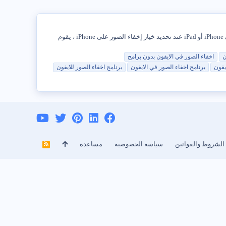
إذا كنت لا تريد أن يرى الآخرون صورًا شخصية معينة على iPhone ، فيمكنك العثور أدناه على خطوات إخفاء الصور على iPhone. إخفاء الصور على iPhone أو iPad عند تحديد خيار إخفاء الصور على iPhone ، يقوم
ن
اخفاء
الصور
في
الايفون
بدون برامج
يفون
برنامج
اخفاء
الصور
في
الايفون
برنامج
اخفاء
الصور
للايفون
الشروط والقوانين
سياسة الخصوصية
مساعدة
R
S
S