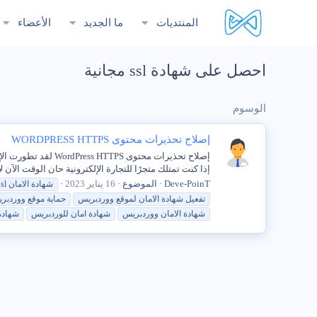
المنتديات
ما الجديد
الأعضاء
احصل على شهادة ssl مجانية
الوسوم
إصلاح تحذيرات محتوى WORDPRESS HTTPS
إذا كنت تمتلك متجرًا للتجارة الإلكترونية حان الوقت الآن لإضافة شهادته الآمنة ( 
Deve-PoinT
الموضوع
16 يناير 2023
شهادة
الامان
ssl
تفعيل
شهادة
الامان لموقع ووردبريس
حماية موقع ووردبر
شهادة
الامان ووردبريس
شهادة
امان للوردبريس
شهادة