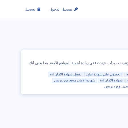
تسجيل الدخول
تسجيل
إصلاح تحذيرات محتوى WordPress HTTPS لقد تطورت الإنترنت وأصبحت الخصوصية والأمان الآن أولوية قصوى لمعظم الشركات. حتى عملاق الإنترنت ، بدأت Google في زيادة أهمية المواقع الآمنة. هذا يعني أنك
ة
الحصول
على
شهادة
امان
تفعيل
شهادة
الامان
ssl
شهادة
الامان
ssl
شهادة
الامان موقع ووردبريس
تدى:
ووردبريس