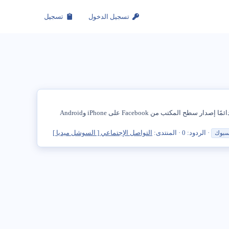
تسجيل الدخول
تسجيل
إذا لزم الأمر، يمكنك جعل متصفح Safari على iPhone ومتصفح Chrome على هاتف Android يفتحان دائمًا سطح المكتب لإصدار FaceBook. افتح دائمًا إصدار سطح المكتب من Facebook على iPhone وAndroid
الردود: 0
المنتدى:
التواصل الإجتماعي [ السوشل ميديا ]
سبوك