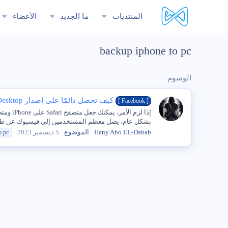
المنتديات
ما الجديد
الأعضاء
backup iphone to pc
الوسوم
كيف تحصل دائمًا على إصدار Facebook Desktop على iPhone وAndroid
[ Facebook‎‏ ]
بشكل عام، يصل معظم المستخدمين إلى فيسبوك عن طريق تنزيل إصدار iOS من تطبيق Facebook عل
Hany Abo EL-Dahab
الموضوع
5 ديسمبر 2023
o
pc