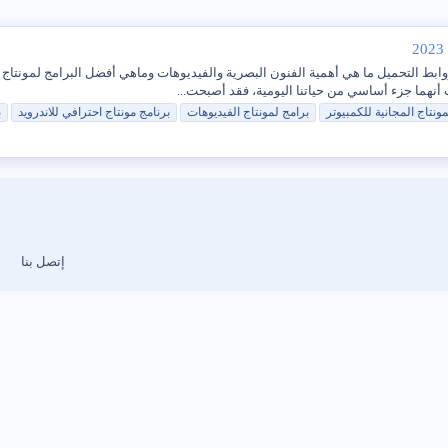
أفضل 8 برامج لمونتاج الفيديوهات لعام 2023 مع روابط التحميل ما هي أهمية الفنون البصرية والفيديوهات وماهي أف
نهما جزء أساسي من حياتنا اليومية، فقد أصبحت...
ونتاج المجانية للكمبيوتر
برامج لمونتاج الفيديوهات
برنامج
مونتاج
احترافي
للاندرويد
ب
إتصل بنا