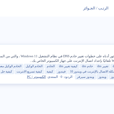
الرتـب / الجـوائز
تغيير
dns
خادم
dns
كيفية
تغيير
dns
الخادم
الخادم الوكيل
الخادم الوكيل مع
ة الاتصال بالإنترنت في ويندوز 10
فيندوز
كيفية
كيفية تسريع الانترنت
كيفية حل 
الردود: 0
المنتدى:
الكمبيوتر | PC
وز
ويندوز
ويندوز سيرفر