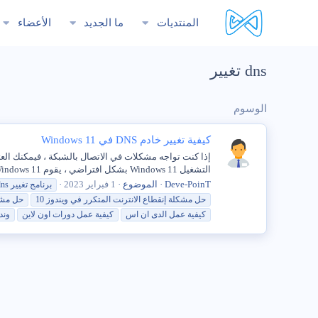
المنتديات
ما الجديد
الأعضاء
dns تغيير
الوسوم
كيفية تغيير خادم DNS في Windows 11
التشغيل Windows 11 بشكل افتراضي ، يقوم Windows 11 تلقائيًا بإعداد اتصال الإنترنت على جهاز الكمبيوتر الخاص بك...
Deve-PoinT
الموضوع
1 فبراير 2023
برنامج
تغيير
dns
حل مشكلة إنقطاع الانترنت المتكرر في ويندوز 10
حل مشكل
كيفية عمل الدى ان اس
كيفية عمل دورات اون لاين
وند