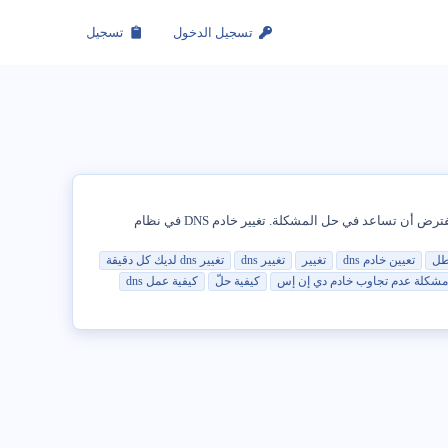
تسجيل الدخول
تسجيل
إذا كنت تواجه مشكلات في الاتصال بالشبكة ، فيمكنك العثور أدناه على خطوات تغيير خادم DNS في نظام التشغيل Windows 11 ، والتي من المفترض أن تساعد في حل المشكلة. تغيير خادم DNS في نظام
طل
تعيين خادم
dns
تغيير
تغيير
dns
تغيير
dns
لديك كل دقيقة
مشكلة عدم تجاوب خادم دي إن إس
كيفية حلّ
كيفية عمل
dns