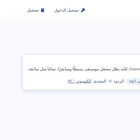
تسجيل الدخول
تسجيل
يأتي Windows 11 مزودًا بإصدار جديد من Media Player كخليفة لـ ويندوز ميديا بلاير الأصلي . إنه أيضًا بديل لـ Microsoft Movies & TV وGroove Music، لكنه يظل مشغل موسيقى بسيطًا ومباشرًا، تمامًا مثل سابقه.
الردود: 0
المنتدى:
الكمبيوتر | PC
ى
mp3