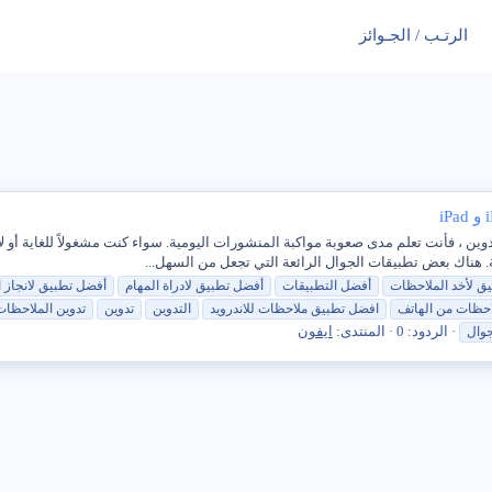
الرتـب / الجـوائز
ين ، فأنت تعلم مدى صعوبة مواكبة المنشورات اليومية. سواء كنت مشغولاً للغاية أو ل
 هناك بعض تطبيقات الجوال الرائعة التي تجعل من السهل...
يق
لأخد
الملاحظات
أفضل
التطبيقات
أفضل
تطبيق
لادراة المهام
أفضل
تطبيق
لانجاز 
احظات
من الهاتف
افضل
تطبيق
ملاحظات للاندرويد
التدوين
تدوين
تدوين
الملاحظات
الردود: 0
المنتدى:
ايفون
جوال