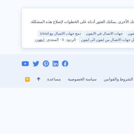
ل iPhone مع iCloud ، فلن تظهر التغييرات التي تجريها على قائمة جهات الاتصال الخاصة بك على iPhone على أجهزتك الأخرى. يمكنك العثور أدناه على الخطوات لإصلاح هذه المشكلة.
يفون
جهات
الاتصال
في
الايفون
دمج
جهات
الاتصال
مع icloud
الردود: 0
المنتدى:
ايفون
ل
جهات
الاتصال
من ايفون الى ايفون
الشروط والقوانين
سياسة الخصوصية
مساعدة
R
S
S