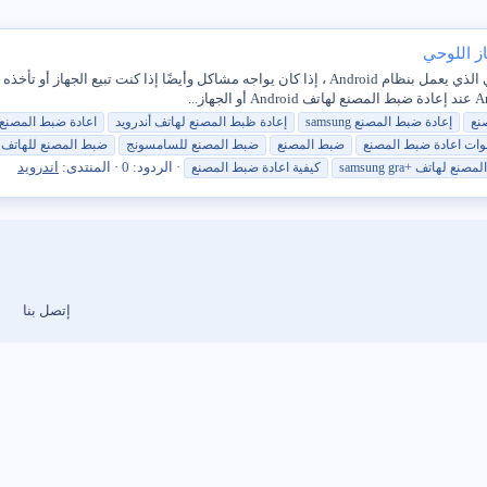
قد تضطر إلى إعادة ضبط المصنع للهاتف أو الجهاز اللوحي الذي يعمل بنظام Android ، إذا كان يواجه 
نع
إعادة
ضبط
المصنع
samsung
إعادة ظبط
المصنع
لهاتف أندرويد
اعادة
ضبط
المصنع
وات
اعادة
ضبط
المصنع
ضبط
المصنع
ضبط
المصنع
للسامسونج
ضبط
المصنع
للهاتف
الردود: 0
المنتدى:
اندرويد
المصنع
لهاتف +samsung gra
كيفية
اعادة
ضبط
المصنع
إتصل بنا