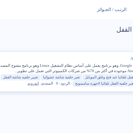
الرتـب / الجـوائز
القفل
Android هو نظام تشغيل ذكي تم تطويره بواسطة شركة oogle
قفل
تلقائيا عند فتح وغلق الموبايل
تغير خلفية
شاشة
عشوائيا
تغيير خلفيه
شاشة
القفل
الردود: 0
المنتدى:
اندرويد
ير خلفية
القفل
تلقائيا لاجهزة سامسونج