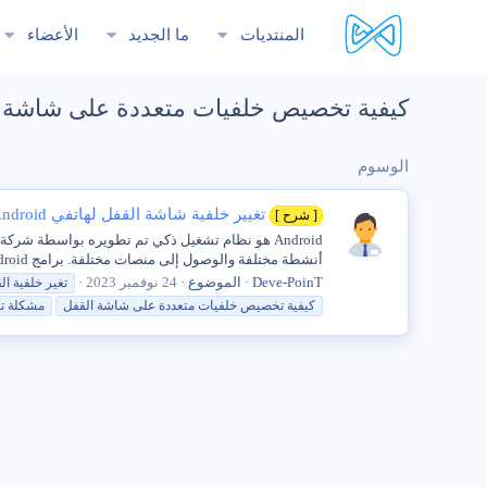
المنتديات
ما الجديد
الأعضاء
كيفية تخصيص خلفيات متعددة على شاشة 
الوسوم
تغيير خلفية شاشة القفل لهاتفي Android
[ شرح ]
أنشطة مختلفة والوصول إلى منصات مختلفة. برامج Android موجودة في أكثر من 70% من شركات الكمبيوتر التي تعمل على تطوير...
Deve-PoinT
الموضوع
24 نوفمبر 2023
تغير خلفية
ال
كيفية
تخصيص
خلفيات
متعددة
على
شاشة
القفل
مشكلة تغ