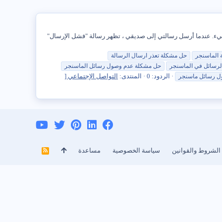
ان كل شيء على ما يرام. يمكنني التحدث مع أصدقائي في Facebook ولكن اليوم تغير كل شيء. عندما أرسل رسالتي إلى صديقي ، تظهر رسالة "فشل الإرسال"
الماسنجر
حل
مشكلة
تعذر ارسال الرسالة
رسائل في الماسنجر
حل
مشكلة
عدم وصول
رسائل
الماسنجر
الردود: 0
المنتدى:
التواصل الإجتماعي [
ل
رسائل
ماسنجر
الشروط والقوانين
سياسة الخصوصية
مساعدة
R
S
S