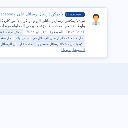
لا يمكن إرسال رسائل على Facebook؟ 4 طرق لإصلاحه!
[ Facebook‎‏ ]
وأيضًا الإشعار "حدث خطأ مؤقت ، يرجى المحاولة مرة أخرى
Deve-PoinT
الموضوع
16 يناير 2023
اصلاح
مشكلة
عد
حل
مشكلة
حظر ارسال الرسائل في الفيس بوك
حل
مشك
كيفية
حل
مشكلة
رسائل
ماسنجر
مشكلة
ارسال الرسائل ا
السوشل ميديا ]