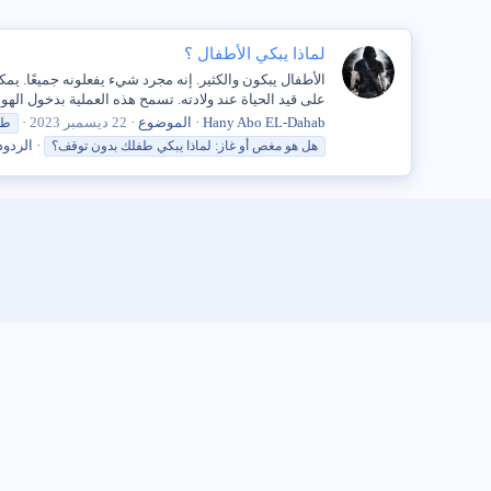
لماذا يبكي الأطفال ؟
الأطفال يبكون والكثير. إنه مجرد شيء يفعلونه جميعًا. ي
على قيد الحياة عند ولادته. تسمح هذه العملية بدخول الهواء
Hany Abo EL-Dahab
الموضوع
22 ديسمبر 2023
طف
الردود:
هل هو مغص أو غاز:
لماذا
يبكي
طفلك
بدون توقف؟