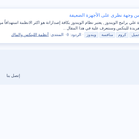
رامج الويندوز , يعتبر نظام الويندوز بكافة إصداراتة هو اكثر الانظمة استهدافاً من الم
ريدة للينكس وسنتعرف علية في هذا المقال ...
الردود: 0
المنتدى:
أنظمة اللينكس والماك
ميل
كروم
منافسة
ويندوز
إتصل بنا