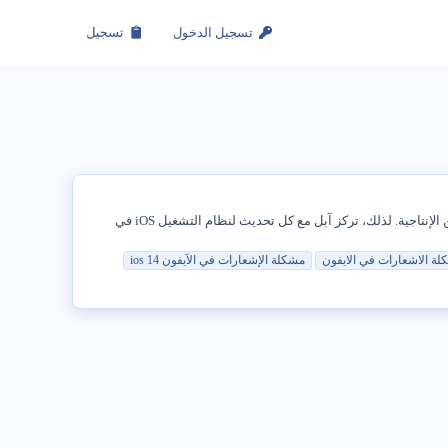
تسجيل الدخول
تسجيل
يمكن أن تكون الإشعارات التي تصل إلى هاتف ايفون كثيرة، وقد تكون مزعجة وتؤثر في التركيز خاصةً في أوقات العمل أو الدراسة؛ مما يقلل من الإنتاجية. لذلك، تركز آبل مع كل تحديث لنظام التشغيل iOS في
لة
الاشعارات
في
الايفون
مشكلة
الإشعارات
في
الآيفون
14
ios