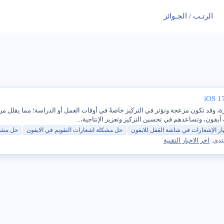
الرتـب / الجـوائز
آيفون، وتساعدهم في تحسين التركيز وتعزيز الإنتاجية،...
ار
الإشعارات
في
شاشة القفل للايفون
حل
مشكلة
اشعارات التقويم
في
الايفون
حل
مشك
تدى:
اخر الاخبار التقنية