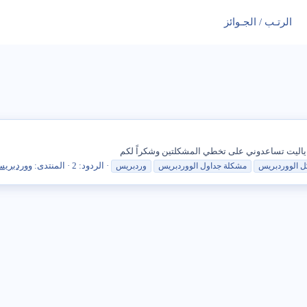
الرتـب / الجـوائز
ياليت تساعدوني على تخطي المشكلتين وشكراً لكم
الردود: 2
المنتدى:
ووردبري
كل
الووردبريس
مشكلة
جداول
الووردبريس
وردبريس