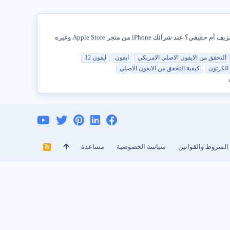
إذا كنت تشتري iPhone من سوق ثانوي ، فيمكنك العثور أدناه على الخطوات للتحقق مما إذا كان iPhone مزيفًا أم أصليًا. هل iPhone الخاص بك مزيف أم حقيقي؟ عند شرائك iPhone من متجر Apple Store وغيره
التحقق
من
الايفون
الاصلي
الامريكي
ايفون
ايفون 12
الكرتون
كيفية التحقق
من
الايفون
الاصلي
الشروط والقوانين
سياسة الخصوصية
مساعدة
R
S
S