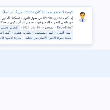
كيفية التحقق مما إذا كان iPhone مزيفًا أم أصليًا
من بائعي التجزئة المعروفين ، نضمن لك أن يكون iPhone أصليًا مدعومًا بضمان محدود لمدة 12 شهرًا من Apple و...
Deve-PoinT
الموضوع
16 يناير 2023
الايفون
الاصلي
ايفون اصلي
ايفون مستعمل
بطارية
الايفون
كيف اع
كيفية
معرفة
الايفون
الاصلي
من
التقليد
معرفة
الايفون
الا