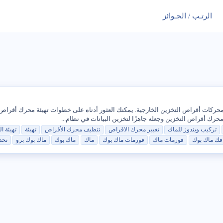
الرتـب / الجـوائز
حرك أقراص التخزين وجعله جاهزًا لتخزين البيانات في نظام...
تركيب ويندوز للماك
تغيير محرك الاقراص
تنظيف محرك الأقراص
تهيئة
تهيئة ا
فك ماك بوك
فورمات ماك
فورمات ماك بوك
ماك
ماك بوك
ماك بوك برو
نحد