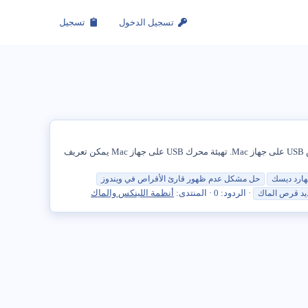
تسجيل الدخول
تسجيل
يمكن استخدام ميزة Disk Utility في نظام Mac لتنسيق محركات أقراص التخزين الخارجية. يمكنك العثور أدناه على خطوات تهيئة محرك أقراص USB على جهاز Mac. تهيئة محرك USB على جهاز Mac يمكن تعريف
لهارد ديسك
حل مشكل عدم ظهور قارئ الأقراص في ويندوز
الردود: 0
المنتدى:
أنظمة اللينكس والماك
يد
قرص
الماك