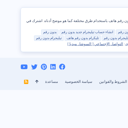
 Telegram بسبب ميزة المراسلة الفريدة التي تتيح للمستخدمين الاحتفاظ بهويتهم مجهولة. أيضًا ، من الممكن استخدام Telegram بدون رقم هاتف باستخدام طرق مختلفة كما هو موضح أدناه. اشترك في
ون
رقم
انشاء حساب تيليجرام جديد بدون
رقم
بدون
رقم
ليجرام بدون
رقم
تليكرام بدون
رقم
هاتف
تيليجرام بدون
رقم
ى:
التواصل الإجتماعي [ السوشل ميديا ]
الشروط والقوانين
سياسة الخصوصية
مساعدة
R
S
S