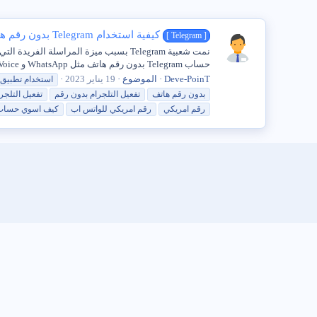
كيفية استخدام Telegram بدون رقم هاتف أو بطاقة SIM
[ Telegram ]
حساب Telegram بدون رقم هاتف مثل WhatsApp و Google Voice وخدمات المراسلة الأخرى ، تطلب Telegram أيضًا رقم...
Deve-PoinT
الموضوع
19 يناير 2023
استخدام تطبيق 
بدون
رقم
هاتف
تفعيل التلجرام بدون
رقم
تفعيل التلجر
رقم
امريكي
رقم
امريكي
للواتس
اب
كيف اسوي حساب 