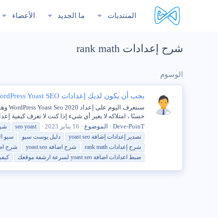
المنتديات
ما الجديد
الأعضاء
شرح إعدادات rank math
الوسوم
يجب أن يكون لديك إعدادات WordPress Yoast SEO
حسنًا ، امتلاكه لا يغير أي شيء إذا كنت لا تعرف كيفية إعد
Deve-PoinT
الموضوع
16 يناير 2023
seo yoast
شر
تصدير
إعدادات
إضافة yoast seo
دليل يوست سيو
سيو ال
شرح
إعدادات
math
rank
شرح
اضافة yoast seo
شرح
اض
ضبط اعدادات اضافة yoast seo لسرعة ارشفة موقعك
كيف