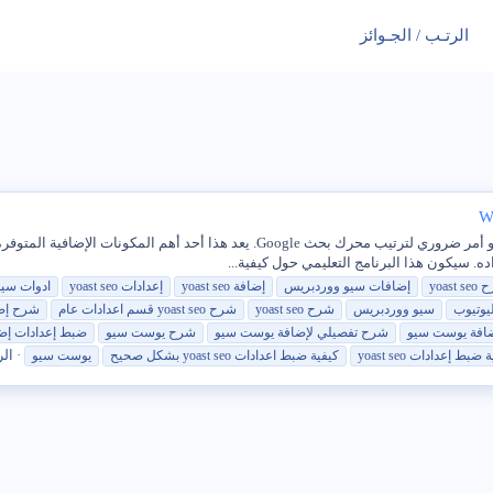
الرتـب / الجـوائز
سنتعرف اليوم على إعداد WordPress Yoast Seo 2020 وهو أمر ضروري لترتيب محرك بحث 
اده. سيكون هذا البرنامج التعليمي حول كيفية...
ح
yoast seo
إضافات سيو ووردبريس
إضافة yoast seo
إعدادات
yoast seo
ادوات سيو
يوتيوب
سيو ووردبريس
شرح
yoast seo
شرح
yoast seo قسم اعدادات عام
شرح
إضافة  seo
افة يوست سيو
شرح
تفصيلي لإضافة يوست سيو
شرح
يوست سيو
ضبط
إعدادات
إضافة 
الر
ية ضبط
إعدادات
yoast seo
كيفية ضبط اعدادات yoast seo بشكل صحيح
يوست سيو