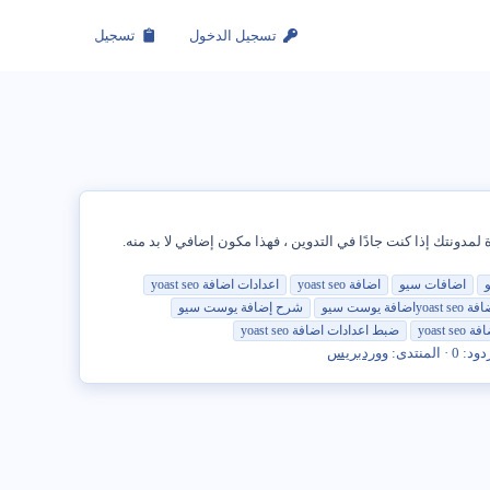
تسجيل الدخول
تسجيل
Google. يعد هذا أحد أهم المكونات الإضافية المتوفرة لمدونتك إذا كنت جادًا في التدوين ، فهذا مكون إضافي لا بد منه.
اضافات سيو
اضافة yoast seo
اعدادات اضافة yoast seo
yoastاضافة يوست سيو
شرح
إضافة يوست سيو
yoast seo
ضبط اعدادات اضافة yoast seo
دود: 0
المنتدى:
ووردبريس