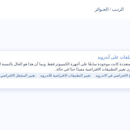
الرتـب / الجـوائز
ملفات على أندرويد
دمج حاليًا وظائف متعددة كانت موجودة سابقًا على أجهزة الكمبيوتر فقط. وبما أن هذا هو الحال با
الافتراضي
في
الاندرويد
تغيير
التطبيقات
الافتراضي
ة للاندرويد
تغيير
المشغل
الافتراضي
ل