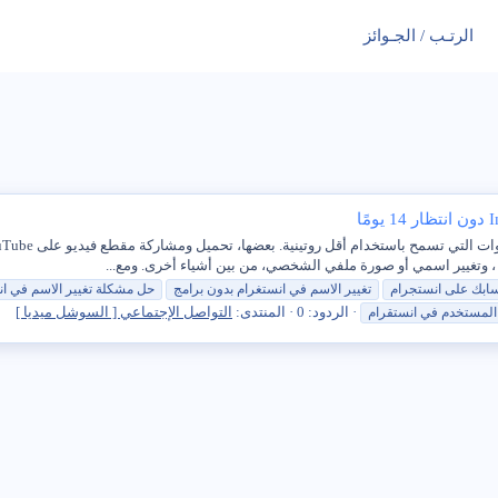
الرتـب / الجـوائز
ابك
على
انستجرام
تغيير
الاسم في انستغرام بدون برامج
حل مشكلة
تغيير
الاسم في
ان
الردود: 0
المنتدى:
التواصل الإجتماعي [ السوشل ميديا ]
لمستخدم في انستقرام