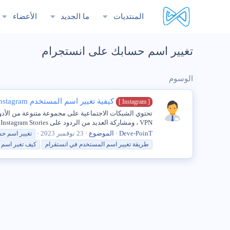
المنتديات
ما الجديد
الأعضاء
تغيير اسم حسابك على انستجرام
الوسوم
كيفية تغيير اسم المستخدم Instagram دون انتظار 14 يومًا
[ Instagram ]
VPN ، ومشاركة العديد من الردود على Instagram Stories ، وتغيير اسمي أو صورة ملفي الشخصي، من بين أشياء أخرى. ومع...
Deve-PoinT
الموضوع
23 نوفمبر 2023
تغيير
اسم
حس
طريقة
تغيير
اسم
المستخدم في انستقرام
كيف تغير
اسم
ا