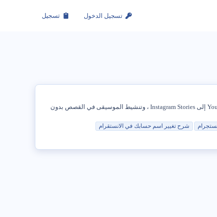
تسجيل الدخول
تسجيل
تحتوي الشبكات الاجتماعية على مجموعة متنوعة من الأدوات التي تسمح باستخدام أقل روتينية. بعضها، تحميل ومشاركة مقطع فيديو على YouTube إلى Instagram Stories ، وتنشيط الموسيقى في القصص بدون
ستجرام
شرح
تغيير
اسم
حسابك
في الانستقرام