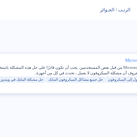
الرتـب / الجـوائز
تم الإبلاغ عن مشكلة عدم عمل الميكروفون في Microsoft Teams من قبل بعض المستخدمين. يجب أن تكون قادر
ول إلى
الميكروفون
حل جميع مشاكل
الميكروفون
المايك
حل مشكلة المايك في ويندوز 10