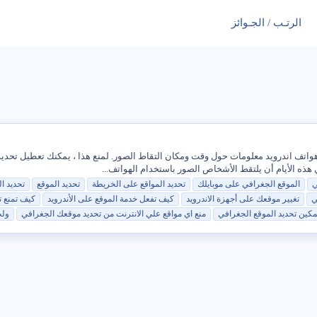
الرتـب / الجـوائز
اتف اندرويد معلومات حول وقت ومكان التقاط الصور. لمنع هذا ، يمكنك تعطيل تحديد 
هذه الأيام أن يلتقط الأشخاص الصور باستخدام الهواتف...
ي
الموقع الجغرافي
على
موبايلك
تحديد
المواقع
على
الخريطة
تحديد
الموقع
تحديد
ال
ي
تغيير موقعك
على
أجهزة الاندرويد
كيف تفعل خدمة الموقع
على
الأندرويد
كيف تمنع
ت
تمكين
تحديد
الموقع الجغرافي
منع اي مواقع علي الانترنت من
تحديد
موقعك الجغرافي
ول