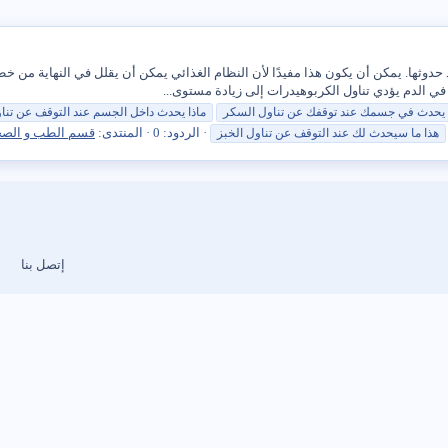
د حدوثها. يمكن أن يكون هذا مفيدًا لأن النظام الغذائي يمكن أن يقلل في النهاية م
 الدم يؤدي تناول الكربوهيدرات إلى زيادة مستوى...
يحدث في جسمك
عند
توقفك
عن
تناول
السكر
ما
ذا يحدث داخل الجسم
عند
التوقف
عن
تنا
الردود: 0
المنتدى:
قسم الطب و الصح
هذا
ما
سيحدث
لك
عند
التوقف
عن
تناول
الخبز
إتصل بنا