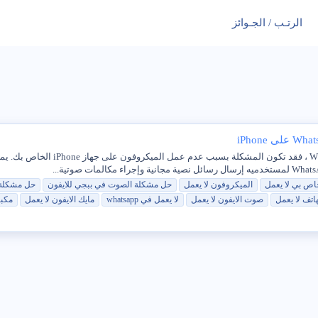
الرتـب / الجـوائز
إذا لم يتمكن الأشخاص من سماعك أثن
خاص بي
لا
يعمل
الميكروفون
لا
يعمل
حل
مشكلة
الصوت
في
ببجي للايفون
حل
مشكلة
هاتف
لا
يعمل
صوت الايفون
لا
يعمل
لا
يعمل
في
whatsapp
مايك الايفون
لا
يعمل
مكب