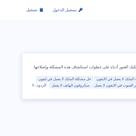
تسجيل الدخول
تسجيل
اء مكالمة WhatsApp ، فقد تكون المشكلة بسبب عدم عمل الميكروفون على جهاز iPhone الخاص بك. يمكنك العثور أدناه على خطوات استكشاف هذه المشكلة وإصلاحها.
المايك
لا
يعمل
في
الايفون
حل
مشكلة
المايك
لا
يعمل
في
ايفون
الردود: 0
ر الصوت
في
الايفون
لا
يعمل
ميكروفون الهاتف
لا
يعمل