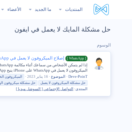
المنتديات
ما الجديد
الأعضاء
حل مشكلة المايك لا يعمل في ايفون
الوسوم
إصلاح الميكروفون لا يعمل في WhatsApp على iPhone
[ WhatsApp ]
الميكروفون لا يعمل في WhatsApp على iPhone يتيح WhatsApp لمستخدميه إرسال رسائل نصية مجانية وإجراء مكالمات صوتية...
Deve-PoinT
الموضوع
16 يناير 2023
الميكروفون ال
حل
مشكلة
الميكروفون
لا
يعمل
حل
مشكلة
ميكروفون ال
المنتدى:
التواصل الإجتماعي [ السوشل ميديا ]