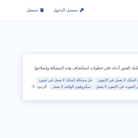
تسجيل الدخول
تسجيل
اء مكالمة WhatsApp ، فقد تكون المشكلة بسبب عدم عمل الميكروفون على جهاز iPhone الخاص بك. يمكنك العثور أدناه على خطوات استكشاف هذه المشكلة وإصلاحها.
المايك
لا
يعمل
في
الايفون
حل
مشكلة
المايك
لا
يعمل
في
ايفون
الردود: 0
ر الصوت
في
الايفون
لا
يعمل
ميكروفون الهاتف
لا
يعمل