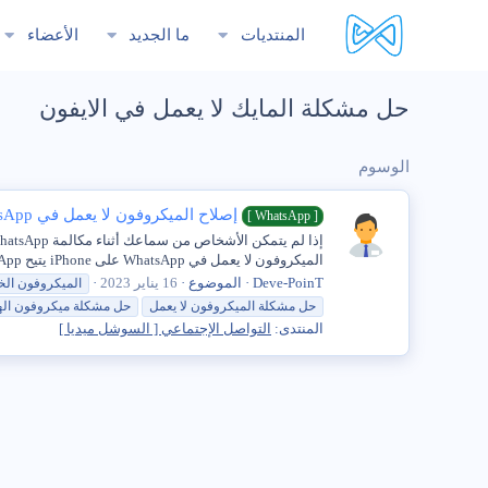
المنتديات
ما الجديد
الأعضاء
حل مشكلة المايك لا يعمل في الايفون
الوسوم
إصلاح الميكروفون لا يعمل في WhatsApp على iPhone
[ WhatsApp ]
الميكروفون لا يعمل في WhatsApp على iPhone يتيح WhatsApp لمستخدميه إرسال رسائل نصية مجانية وإجراء مكالمات صوتية...
Deve-PoinT
الموضوع
16 يناير 2023
الميكروفون ال
حل
مشكلة
الميكروفون
لا
يعمل
حل
مشكلة
ميكروفون ال
المنتدى:
التواصل الإجتماعي [ السوشل ميديا ]