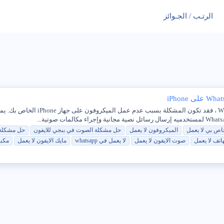
الرتـب / الجـوائز
إذا لم يتمكن الأشخاص من سماعك أثن
خاص بي
لا
يعمل
الميكروفون
لا
يعمل
حل
مشكلة
الصوت
في
ببجي للايفون
حل
مشكلة
هاتف
لا
يعمل
صوت
الايفون
لا
يعمل
لا
يعمل
في
whatsapp
مايك
الايفون
لا
يعمل
مكب