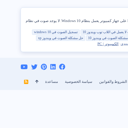
أبلغ المستخدمون عن مشكلة Sound Not Working في نظام التشغيل Windows 10. يمكنك العثور أدناه على الخطوات لإصلاح مشكلة No Sound على جهاز كمبيوتر يعمل بنظام Windows 10. لا يوجد صوت في نظام
لا يعمل
في
اللاب توب
ويندوز
10
تسجيل
الصوت
في
windows
10
مشكلة
الصوت
في
ويندوز
10
حل
مشكلة
الصوت
في
ويندوز
xp
نتدى:
الكمبيوتر | PC
الشروط والقوانين
سياسة الخصوصية
مساعدة
R
S
S