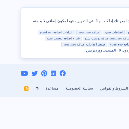
Google. يعد هذا أحد أهم المكونات الإضافية المتوفرة لمدونتك إذا كنت جادًا في التدوين ، فهذا مكون إضافي لا بد منه.
اضافات سيو
اضافة
seo
yoast
اعدادات اضافة
seo
yoast
افة
seo
yoast
اضافة يوست سيو
شرح
إضافة يوست سيو
افة
seo
yoast
ضبط اعدادات اضافة
seo
yoast
دود: 0
المنتدى:
ووردبريس
الشروط والقوانين
سياسة الخصوصية
مساعدة
R
S
S