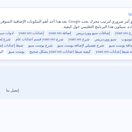
سنتعرف اليوم على إعداد WordPress Yoast Seo 2020 وهو أمر ضروري لترتيب محرك بحث 
اده. سيكون هذا البرنامج التعليمي حول كيفية...
ح
seo
yoast
إضافات سيو ووردبريس
إضافة
seo
yoast
إعدادات
seo
yoast
ادوات سيو
يوتيوب
سيو ووردبريس
شرح
seo
yoast
شرح
seo
yoast
قسم اعدادات عام
شرح
إض
افة يوست سيو
شرح
تفصيلي لإضافة يوست سيو
شرح
يوست سيو
ضبط إعدادات إض
الر
ة ضبط إعدادات
seo
yoast
كيفية ضبط اعدادات
seo
yoast
بشكل صحيح
يوست سيو
إتصل بنا