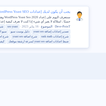
يجب أن يكون لديك إعدادات WordPress Yoast SEO
حسنًا ، امتلاكه لا يغير أي شيء إذا كنت لا تعرف كيفية إعد
Deve-PoinT
الموضوع
16 يناير 2023
yoast
seo
شر
تصدير إعدادات إضافة
seo
yoast
دليل يوست سيو
سيو ال
شرح
إعدادات rank math
شرح
اضافة
seo
yoast
شرح
اض
ضبط اعدادات اضافة
seo
yoast
لسرعة ارشفة موقعك
كيفي