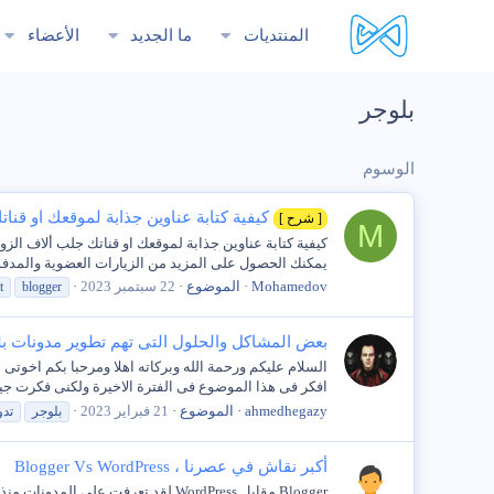
المنتديات
ما الجديد
الأعضاء
بلوجر
الوسوم
كيفية كتابة عناوين جذابة لموقعك او قنات
[ شرح ]
M
كيفية كتابة عناوين جذابة لموقعك او قناتك جلب ألاف ال
يمكنك الحصول على المزيد من الزيارات العضوية والمدفوعة
Mohamedov
الموضوع
22 سبتمبر 2023
t
blogger
بعض المشاكل والحلول التى تهم تطوير مدونات ب
السلام عليكم ورحمة الله وبركاته اهلا ومرحبا بكم اخوت
افكر فى هذا الموضوع فى الفترة الاخيرة ولكنى فكرت جي
ahmedhegazy
الموضوع
21 فبراير 2023
بلوجر
تدو
أكبر نقاش في عصرنا ، Blogger Vs WordPress