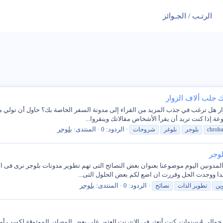
الرتـب / الجـوائز
ك جلب ألاف الزوار
زوار هل ترغب في جذب المزيد من القراء إلى مدونة السفر الخاصة بك؟ حاول أن تولي مز
.إذا كنت تريد أن يقرأ الأشخاص مقالاتك وينقروا...
الردود: 0
المنتدى:
بلوجر
chroha
بلوجر
بلوغر
شروحات
لوجر
ى المدونين اليوم موضوعنا بعنوان بعض النصائح التى تهم تطوير مدونات بلوجر نرى فى 
دا ووجدت الحل وقررت ان اضع لكم بعض الحلول التى...
الردود: 0
المنتدى:
بلوجر
ين
تطوير الذات
نصائح
Blogger مقابل WordPress لقد تعرفت على المدونات منذ حوالي 4 سنوات. كنت أتعثر في الإنترنت للعثور على بعض