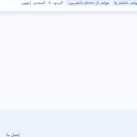
الردود: 0
المنتدى:
ايفون
تف بالتلفاز lg
هواتف ال iphone بالتلفزيون
إتصل بنا