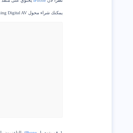
نظرًا لأن
iPhone
يحتوي على منفذ lightning ، فستحتاج إلى محول AV رقمي مع موصل Lightning في أحد طرفيه وموصل HDMI في الطرف الآخر.
يمكنك شراء محول Lightning Digital AV من Apple أو طلب محولات AV رقمية من جهات خارجية كما هو متوفر في Amazon والمتاجر الأخرى عبر الإنترنت.
1.
قم بتوصيل
iPhone
بالتلفزيون باستخد