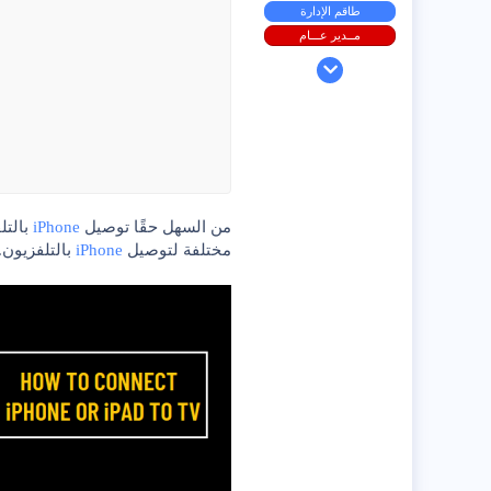
طاقم الإدارة
مــدير عـــام
11 يوليو 2022
711
5
67
28
Egypt
من السهل حقًا توصيل
iPhone
بالتل
مختلفة لتوصيل
iPhone
بالتلفزيون.