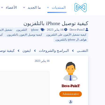
المنتديات
ما الجديد
الأعضاء
كيفية توصيل iPhone بالتلفزيون
ب
ت
ا
Deve-PoinT
16 يناير 2023
iphone
التلفزيون
تشغيل الاي
ا
ا
ل
كيفية تشغيل الآيفون على التلفزيون
كيفية توصيل الايفون بالتلفزيون
كيف
د
ر
و
هواتف ال iphone بالتلفزيون
ئ
ي
س
ا
خ
و
ل
التقنــى
ا
البـرامـج والشروحات
م
ايفون
كيفية توصيل iPhone بال
م
ل
و
ب
16 يناير 2023
ض
د
و
ء
ع
Deve-PoinT
Administrative