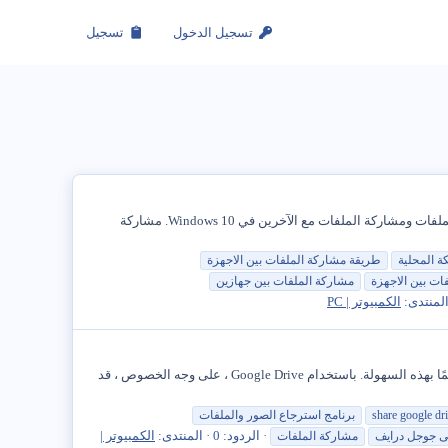
تسجيل الدخول
تسجيل
من السهل مشاركة الملفات الموجودة على جهاز الكمبيوتر الخاص بك مع مستخدمين آخرين. يمكنك العثور أدناه على خطوات تمكين مشاركة الملفات ومشاركة الملفات مع الآخرين في Windows 10. مشاركة
 المحلية
طريقة
مشاركة
الملفات
بين الاجهزة
فات
بين الاجهزة
مشاركة
الملفات
بين جهازين
لمنتدى:
الكمبيوتر | PC
آه ، السحابة. تبدو سهلة للغاية ، وسلسة للغاية ، وخالية من المتاعب ، أليس كذلك؟ ومع ذلك ، في العالم الحقيقي ، لا تكون الخدمات السحابية دائمًا بهذه السهولة. باستخدام Google Drive ، على وجه الخصوص ، قد
share google dr
برنامج استرجاع الصور والملفات
الردود: 0
المنتدى:
الكمبيوتر |
 جوجل درايف
مشاركة
الملفات