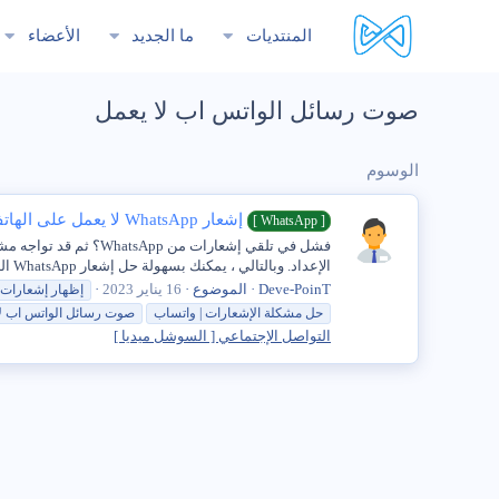
المنتديات
ما الجديد
الأعضاء
صوت رسائل الواتس اب لا يعمل
الوسوم
إشعار WhatsApp لا يعمل على الهاتف المحمول ، كيف يمكن حله؟
[ WhatsApp ]
الإعداد. وبالتالي ، يمكنك بسهولة حل إشعار WhatsApp الذي لا يعمل على مشكلة الهاتف المحمول وفقًا لأسبابه. فيما يلي بعض...
Deve-PoinT
الموضوع
16 يناير 2023
إظهار إشعارات
حل مشكلة الإشعارات | واتساب
صوت
رسائل
الواتس
اب
ل
التواصل الإجتماعي [ السوشل ميديا ]