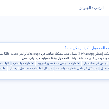
الرتـب / الجـوائز
فشل في تلقي إشعارات من WhatsApp؟ ثم قد تواجه
الواتس
في ساعة أبل
اشعارات
الواتس
اب
لا
تظهر اندرويد
اشعارات واتساب
الواتس
ا
ا
يعمل
مشاكل في تلقي إشعارات واتساب
مشكل
الواتس
اب
لا
يستقبل الرسائل
واتس