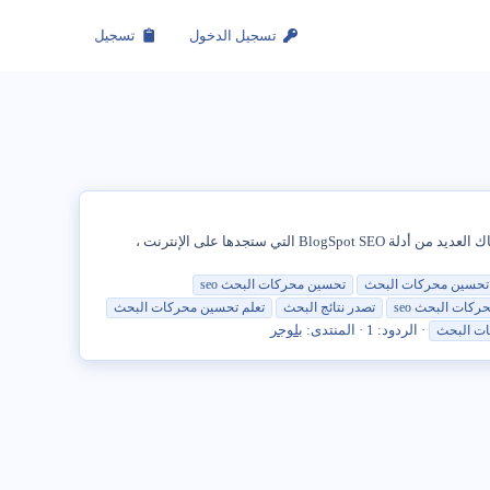
تسجيل الدخول
تسجيل
لقد أجرينا بالفعل محادثة كافية حول BlogSpot أو WordPress ولسبب واحد لا أحب BlogSpot كثيرًا هو بسبب محدودية تحسينها لمحرك البحث. هناك العديد من أدلة BlogSpot SEO التي ستجدها على الإنترنت ،
تحسين
محركات
البحث
تحسين
محركات
البحث
seo
حركات
البحث
seo
تصدر نتائج
البحث
تعلم
تحسين
محركات
البحث
الردود: 1
المنتدى:
بلوجر
ات
البحث