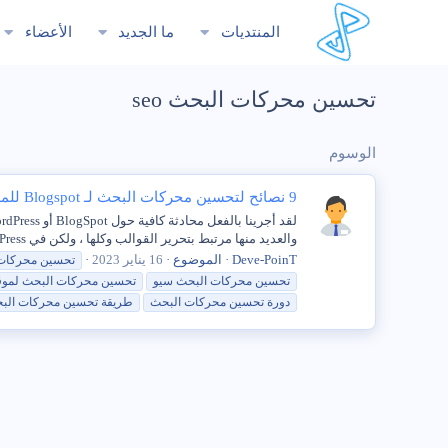
المنتديات
ما الجديد
الأعضاء
تحسين محركات البحث seo
الوسوم
9 نصائح لتحسين محركات البحث لـ Blogspot للمدونين
والعديد منها مرتبط بتحرير القوالب وكلها ، ولكن في WordPress ، تجعل المكونات الإضافية من السهل تحسين مدونتك...
Deve-PoinT
الموضوع
16 يناير 2023
تحسين
محركات
تحسين
محركات
البحث
سيو
تحسين
محركات
البحث
لموق
دورة
تحسين
محركات
البحث
طريقة
تحسين
محركات
الب