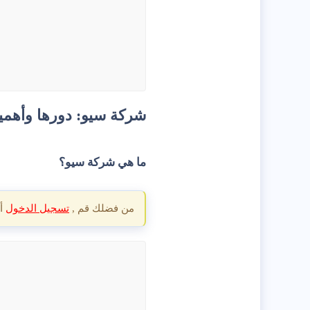
1
8
egypt
شركة سيو: دورها وأهميته
ما هي شركة سيو؟​
من فضلك قم ,
تسجيل الدخول
أ