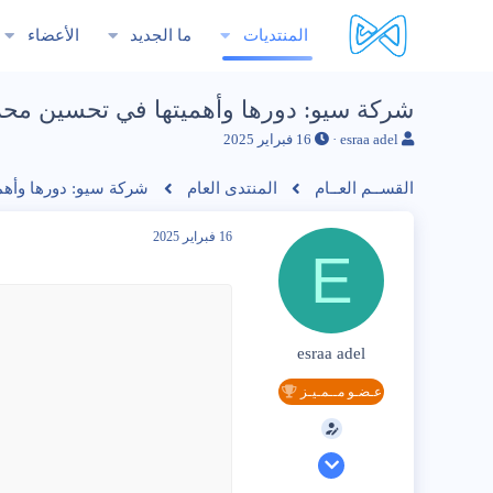
المنتديات
ما الجديد
الأعضاء
شركة سيو: دورها وأهميتها في تحسين محركات
ب
ت
esraa adel
16 فبراير 2025
ا
ا
د
ر
القســم العــام
المنتدى العام
شركة سيو: دورها وأهم
ئ
ي
ا
خ
ل
ا
16 فبراير 2025
E
م
ل
و
ب
ض
د
و
ء
ع
esraa adel
عـضـو مــمـيـز
5 فبراير 2024
74